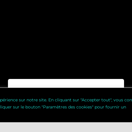
périence sur notre site. En cliquant sur "Accepter tout", vous co
Vous êtes
head
cliquer sur le bouton "Paramètres des cookies" pour fournir un
coach
ou
team
manager