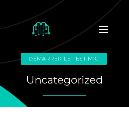
Passer
au
contenu
Toggle
Navigati
Formation
DÉMARRER LE TEST MIG
Team
Uncategorized
Services
Tips
À propos